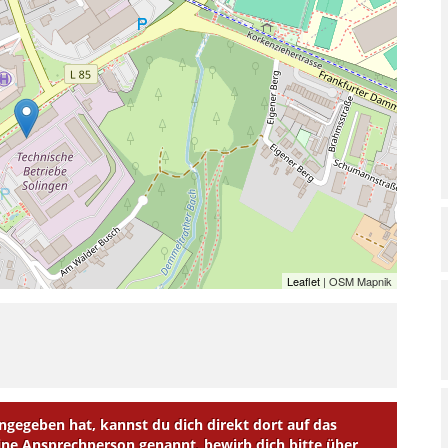
Leaflet
| OSM Mapnik
egeben hat, kannst du dich direkt dort auf das
e Ansprechperson genannt, bewirb dich bitte über