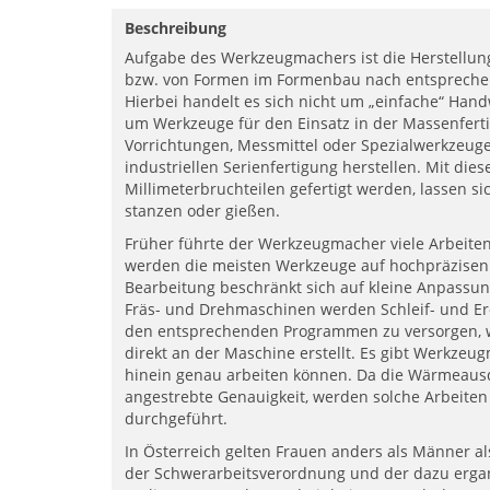
Beschreibung
Aufgabe des Werkzeugmachers ist die Herstellu
bzw. von Formen im Formenbau nach entspreche
Hierbei handelt es sich nicht um „einfache“ Ha
um Werkzeuge für den Einsatz in der Massenfert
Vorrichtungen, Messmittel oder Spezialwerkzeuge
industriellen Serienfertigung herstellen. Mit die
Millimeterbruchteilen gefertigt werden, lassen si
stanzen oder gießen.
Früher führte der Werkzeugmacher viele Arbeiten
werden die meisten Werkzeuge auf hochpräzisen
Bearbeitung beschränkt sich auf kleine Anpassu
Fräs- und Drehmaschinen werden Schleif- und E
den entsprechenden Programmen zu versorgen, 
direkt an der Maschine erstellt. Es gibt Werkzeug
hinein genau arbeiten können. Da die Wärmeausde
angestrebte Genauigkeit, werden solche Arbeite
durchgeführt.
In Österreich gelten Frauen anders als Männer a
der Schwerarbeitsverordnung und der dazu ergan