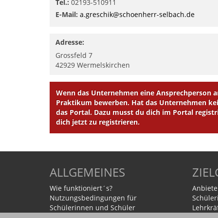
Tel.:
02193-510911
E-Mail:
a.greschik@schoenherr-selbach.de
Adresse:
Grossfeld 7
42929
Wermelskirchen
Wenn das Unternehmen eine Ansprechperson ang
Praktikum bewerben. Hat das Unternehmen kein
das Portal. Dazu musst du dich im Portal registr
dich jetzt zu registrieren.
ALLGEMEINES
ZIE
Wie funktioniert´s?
Anbiete
Nutzungsbedingungen für
Schüler
Schülerinnen und Schüler
Lehrkrä
Nutzungsbedingungen für
Eltern