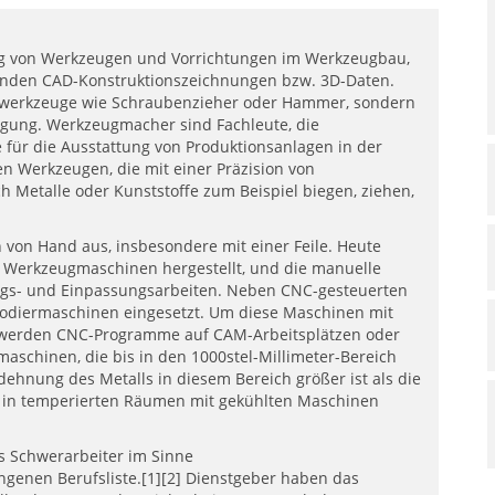
ng von Werkzeugen und Vorrichtungen im Werkzeugbau,
nden CAD-Konstruktionszeichnungen bzw. 3D-Daten.
ndwerkzeuge wie Schraubenzieher oder Hammer, sondern
igung. Werkzeugmacher sind Fachleute, die
 für die Ausstattung von Produktionsanlagen in der
sen Werkzeugen, die mit einer Präzision von
ch Metalle oder Kunststoffe zum Beispiel biegen, ziehen,
 von Hand aus, insbesondere mit einer Feile. Heute
 Werkzeugmaschinen hergestellt, und die manuelle
ngs- und Einpassungsarbeiten. Neben CNC-gesteuerten
rodiermaschinen eingesetzt. Um diese Maschinen mit
werden CNC-Programme auf CAM-Arbeitsplätzen oder
maschinen, die bis in den 1000stel-Millimeter-Bereich
hnung des Metalls in diesem Bereich größer ist als die
n in temperierten Räumen mit gekühlten Maschinen
ls Schwerarbeiter im Sinne
genen Berufsliste.[1][2] Dienstgeber haben das