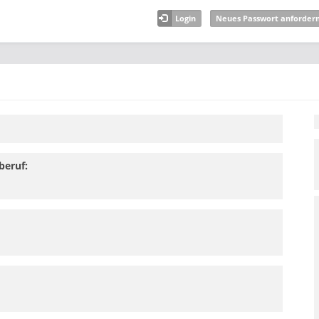
Login
Neues Passwort anforder
beruf: