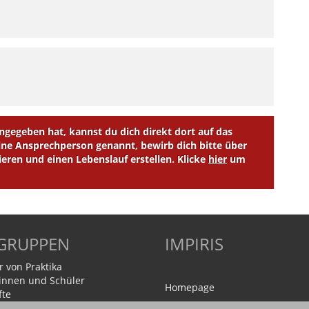
egeben hat, kannst du dich direkt dort auf das
e Ansprechperson genannt, bewirb dich bitte über
ieren und einen Lebenslauf erstellen. Klicke
hier
um
LGRUPPEN
IMPIRIS
r von Praktika
innen und Schüler
Homepage
fte