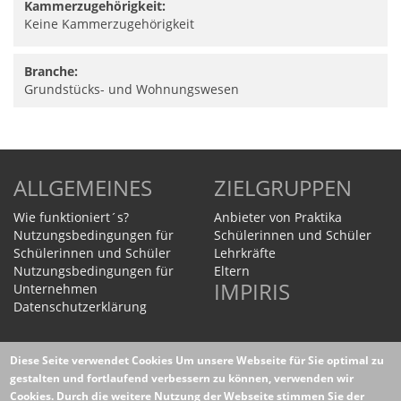
Kammerzugehörigkeit:
Keine Kammerzugehörigkeit
Branche:
Grundstücks- und Wohnungswesen
ALLGEMEINES
ZIELGRUPPEN
Wie funktioniert´s?
Anbieter von Praktika
Nutzungsbedingungen für
Schülerinnen und Schüler
Schülerinnen und Schüler
Lehrkräfte
Nutzungsbedingungen für
Eltern
IMPIRIS
Unternehmen
Datenschutzerklärung
Homepage
Diese Seite verwendet Cookies
Um unsere Webseite für Sie optimal zu
WEITERES
gestalten und fortlaufend verbessern zu können, verwenden wir
Cookies. Durch die weitere Nutzung der Webseite stimmen Sie der
Datenschutzerklärung