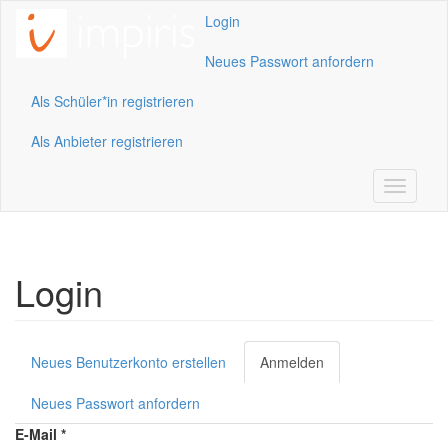
Direkt zum Inhalt
Login
Neues Passwort anfordern
Als Schüler*in registrieren
Als Anbieter registrieren
Toggle
navigati
Login
Neues Benutzerkonto erstellen
Anmelden
(aktiver
Haupt-Reiter
Reiter)
Neues Passwort anfordern
E-Mail
*