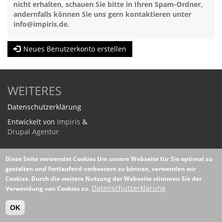
nicht erhalten, schauen Sie bitte in Ihren Spam-Ordner,
andernfalls können Sie uns gern kontaktieren unter
info@impiris.de
.
Neues Benutzerkonto erstellen
WEITERES
Datenschutzerklärung
Entwickelt von
Impiris
&
Drupal Agentur
Diese Seite verwendet Cookies
Um unsere Webseite für Sie optimal zu
gestalten und fortlaufend verbessern zu können, verwenden wir
Cookies. Durch die weitere Nutzung der Webseite stimmen Sie der
Datenschutzerklärung
Verwendung von Cookies zu.
OK