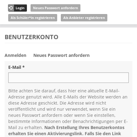
Direkt zum Inhalt
Login
Neues Passwort anfordern
Als Schüler*in registrieren
Als Anbieter registrieren
BENUTZERKONTO
Anmelden
Neues Passwort anfordern
Haupt-Reiter
E-Mail
*
Bitte achten Sie darauf, dass hier eine aktuelle E-Mail-
Adresse genutzt wird. Alle E-Mails der Website werden an
diese Adresse geschickt. Die Adresse wird nicht
veröffentlicht und wird nur verwendet, wenn Sie ein
neues Passwort anfordern oder wenn Sie einstellen,
bestimmte Informationen oder Benachrichtigungen per E-
Mail zu erhalten.
Nach Erstellung Ihres Benutzerkontos
erhalten Sie einen Aktivierungslink. Falls Sie den Link