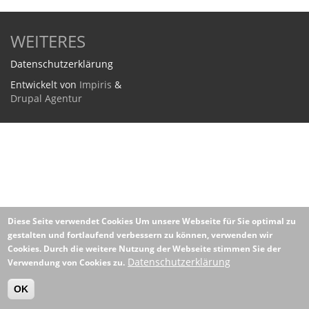
WEITERES
Datenschutzerklärung
Entwickelt von
Impiris
&
Drupal Agentur
Diese Seite verwendet Cookies
Um unsere Webseite für Sie optimal zu
gestalten und fortlaufend verbessern zu können, verwenden wir
Cookies. Durch die weitere Nutzung der Webseite stimmen Sie der
Datenschutzerklärung
Verwendung von Cookies zu.
OK