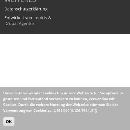
Datenschutzerklärung
Entwickelt von
Impiris
&
Drupal Agentur
Diese Seite verwendet Cookies
Um unsere Webseite für Sie optimal zu
gestalten und fortlaufend verbessern zu können, verwenden wir
Cookies. Durch die weitere Nutzung der Webseite stimmen Sie der
Datenschutzerklärung
Verwendung von Cookies zu.
OK