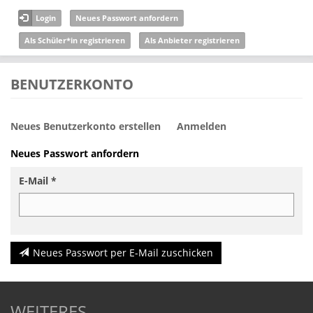
Direkt zum Inhalt
Login
Neues Passwort anfordern
Als Schüler*in registrieren
Als Anbieter registrieren
BENUTZERKONTO
Neues Benutzerkonto erstellen
Anmelden
Haupt-Reiter
Neues Passwort anfordern
(aktiver
Reiter)
E-Mail
*
Neues Passwort per E-Mail zuschicken
WEITERES