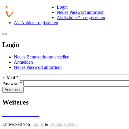
Direkt zum Inhalt
Login
Neues Passwort anfordern
Als Schüler*in registrieren
Als Anbieter registrieren
Toggle
navigation
Login
Neues Benutzerkonto erstellen
Anmelden
(aktiver Reiter)
Haupt-Reiter
Neues Passwort anfordern
E-Mail
*
Passwort
*
Anmelden
Weiteres
Datenschutzerklärung
Entwickelt von
Impiris
&
Drupal Agentur