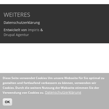
WEITERES
Datenschutzerklärung
Entwickelt von
Impiris
&
Drupal Agentur
Diese Seite verwendet Cookies
Um unsere Webseite für Sie optimal zu
gestalten und fortlaufend verbessern zu können, verwenden wir
Cookies. Durch die weitere Nutzung der Webseite stimmen Sie der
Datenschutzerklärung
Verwendung von Cookies zu.
OK